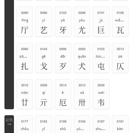
0090
0086
0102
0098
0101
0108
tīng
yì
yá
yóu
jù
wǎ、wà
厅
艺
牙
尤
巨
瓦
0085
0104
0096
0092
0103
3513
zā、zhā、zhá
gē
dǎi
quǎn
tún、zhūn
zè
扎
戈
歹
犬
屯
仄
3510
3508
3514
3512
3509
niàn
qí
è
sà
wéi
廿
亓
厄
卅
韦
0177
0182
0188
0184
0187
0181
乛
chǒu
yǐ
shū
yú、yǔ
shuāng
bàn