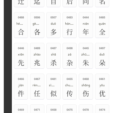
迁
迄
自
后
向
名
0488
0506
0507
0483
0444
0485
hé、gě
gè、gě
duō
háng、xíng
nián
quán
合
各
多
行
年
全
0446
0489
0487
0498
0445
0497
xiān
zhào
shā
zá
zhū、shú
duǒ
先
兆
杀
杂
朱
朵
0466
0467
0481
0455
0468
0461
jiàn
rèn、rén
sì、shì
chuán、zhuàn
shāng
yōu
件
任
似
传
伤
优
0469
0471
0458
0475
0478
0474