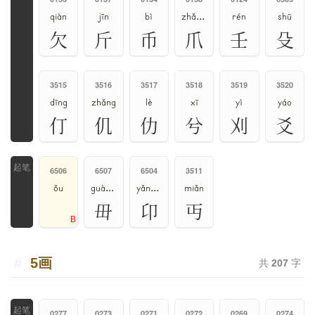
qiàn
jīn
bì
zhǎo、zhuǎ
rén
shū
欠
斤
币
爪
壬
殳
3515
3516
3517
3518
3519
3520
dīng
zhǎng
lè
xī
yì
yáo
仃
仉
仂
兮
刈
爻
6506
6507
6504
3511
ǒu
guàn、wān
yǎng、áng
miǎn
毌
卬
丏
B
5画
共
207
字
0277
0273
0271
0272
0269
0274