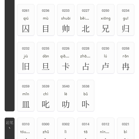
0261
0236
0233
0227
0250
0234
qiú
mù
shuài
běi、bèi
xiōng
guī
囚
目
帅
北
兄
归
0232
0235
0226
0228
0230
0258
jiù
dàn
qiǎ、kǎ
zhān、zhàn
lú
rǎn
旧
旦
卡
占
卢
冉
0259
3539
3540
3538
mǐn
chì
lè
bǔ
皿
叱
叻
卟
0310
0300
0302
0314
0312
0321
丶
tóu、tou
zhǔ
lì
tā
níng、nìng、zhù
bì