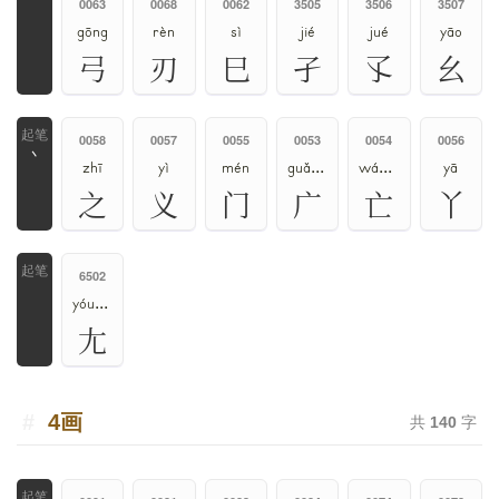
0063
0068
0062
3505
3506
3507
gōng
rèn
sì
jié
jué
yāo
弓
刃
巳
孑
孓
幺
0058
0057
0055
0053
0054
0056
丶
zhī
yì
mén
guǎng、ān、yǎn
wáng、wú
yā
之
义
门
广
亡
丫
6502
yóu、wāng
尢
4画
共
140
字