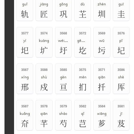
guǐ
jiàng
gǒng
dù
zhèn
guī
轨
匠
巩
芏
圳
圭
3577
3574
3568
3572
3569
3576
yí
kuàng
wéi、xū
gē、yì
wū
pǐ
圯
圹
圩
圪
圬
圮
3567
3588
3585
3575
3571
3586
xíng
shù
gèn
mén
qiān
shè
邢
戍
亘
扪
扦
厍
3587
3578
3579
3582
3584
3581
kuǎng
qiān
sháo
qǐ
xiāng
jī
夼
芊
芍
芑
芗
芨