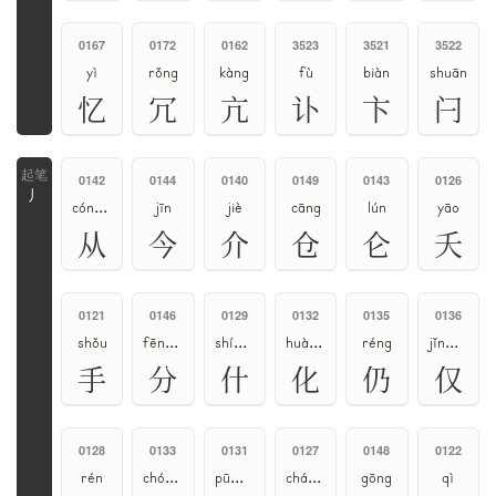
0167
0172
0162
3523
3521
3522
yì
rǒng
kàng
fù
biàn
shuān
忆
冗
亢
讣
卞
闩
0142
0144
0140
0149
0143
0126
丿
cóng、zòng
jīn
jiè
cāng
lún
yāo
从
今
介
仓
仑
夭
0121
0146
0129
0132
0135
0136
shǒu
fēn、fèn
shí、shén
huà、huā
réng
jǐn、jìn
手
分
什
化
仍
仅
0128
0133
0131
0127
0148
0122
rén
chóu、qiú
pū、pú
cháng、zhǎng
gōng
qì