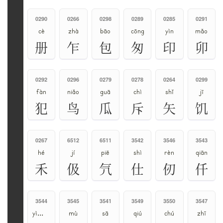
0290
0266
0298
0289
0285
0291
cè
zhà
bāo
cōng
yìn
mǎo
册
乍
包
匆
印
卯
0292
0296
0279
0278
0264
0299
fàn
niǎo
guā
chì
shǐ
jī
犯
鸟
瓜
斥
矢
饥
0267
6512
6511
3542
3546
3543
hé
jí
piē
shì
rèn
qiān
禾
伋
氕
仕
仞
仟
3544
3545
3541
3549
3550
3547
yì、gē
mù
sā
qiú
chú
zhī