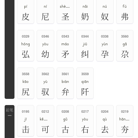
pí
ní
shèng、kū
nǎi
nú
fú
皮
尼
圣
奶
奴
弗
0329
0346
0343
0344
0338
3560
hóng
yòu
máo
jiū
yùn
gǎ
弘
幼
矛
纠
孕
尕
3558
3562
3561
3559
kāo
yù
biàn
qiān
尻
驭
弁
阡
0195
0212
0208
0217
0204
0219
一
jī
kě、kè
gǔ
yòu
qù
hāng、bèn
击
可
古
右
去
夯