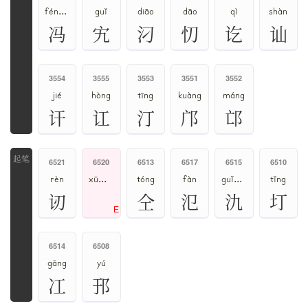
féng、píng
guǐ
diāo
dāo
qì
shàn
冯
宄
汈
忉
讫
讪
3554
3555
3553
3551
3552
jié
hòng
tīng
kuàng
máng
讦
讧
汀
邝
邙
6521
6520
6513
6517
6515
6510
rèn
xū、xǔ
tóng
fàn
guǐ、jiǔ
tǐng
讱
仝
氾
氿
圢
E
6514
6508
gāng
yú
冮
邘