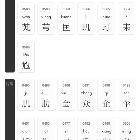
3580
3583
3563
3566
3565
3564
wán
xiōng
kuāng
jī
dīng
lěi
芄
芎
匡
玑
玎
耒
3589
liào
尥
0495
0496
0486
0491
0490
0493
丿
jī
lèi、lē
huì、kuài
zhòng
qǐ
sǎn
肌
肋
会
众
企
伞
0451
0453
0477
0482
0480
0505
qiān
qì
zì
hòu
xiàng
míng