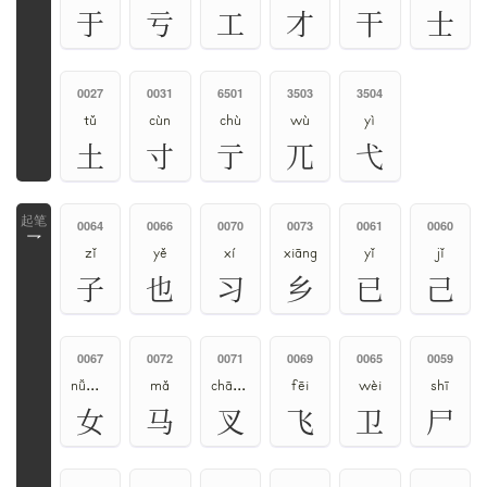
于
亏
工
才
干
士
0027
0031
6501
3503
3504
tǔ
cùn
chù
wù
yì
土
寸
亍
兀
弋
0064
0066
0070
0073
0061
0060
乛
zǐ
yě
xí
xiāng
yǐ
jǐ
子
也
习
乡
已
己
0067
0072
0071
0069
0065
0059
nǚ、rǔ
mǎ
chā、chá、chǎ
fēi
wèi
shī
女
马
叉
飞
卫
尸