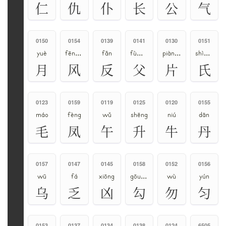
仁
仇
仆
长
公
气
0150
0154
0139
0141
0130
0151
yuè
fēng、fěng
fǎn
fù、fǔ
piàn、piān
shì、zhī
月
风
反
父
片
氏
0123
0159
0119
0125
0120
0155
máo
fèng
wǔ
shēng
niú
dān
毛
凤
午
升
牛
丹
0157
0147
0145
0158
0152
0156
wū
fá
xiōng
gōu、gòu
wù
yún
乌
乏
凶
勾
勿
匀
0153
0137
0134
0138
0124
6505