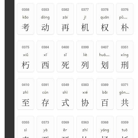
0358
0353
0382
0377
0378
0376
kǎo
dòng
zài
jī
quán
pǔ、pò、pō、piáo
考
动
再
机
权
朴
0375
0384
0400
0399
0407
0351
xiǔ
xī
sǐ
liè
huá、huà
xíng
朽
西
死
列
划
刑
0410
0391
0349
0383
0389
0371
zhì
cún
shì
xié
bǎi
gòng、gōng
至
存
式
协
百
共
0355
0373
0369
0363
0368
0359
sì
yà
ěr
zhí
yáng
tuō