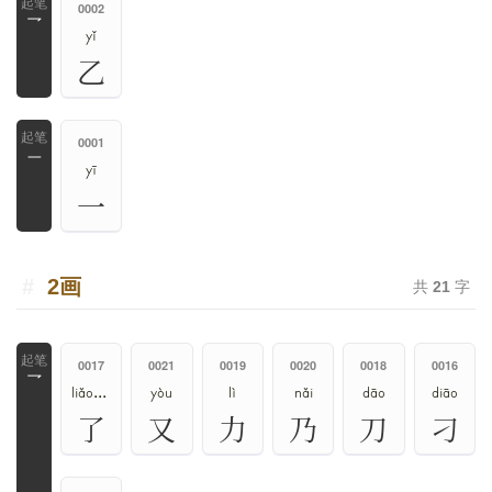
0002
乛
yǐ
乙
0001
一
yī
一
2画
共
21
字
0017
0021
0019
0020
0018
0016
乛
liǎo、le
yòu
lì
nǎi
dāo
diāo
了
又
力
乃
刀
刁