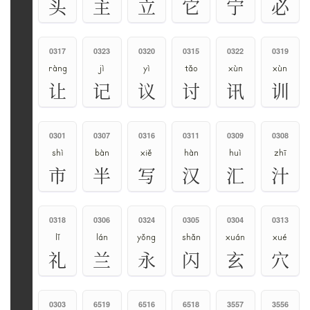
头
主
立
它
宁
必
0317
0323
0320
0315
0322
0319
ràng
jì
yì
tǎo
xùn
xùn
让
记
议
讨
讯
训
0301
0307
0316
0311
0309
0308
shì
bàn
xiě
hàn
huì
zhī
市
半
写
汉
汇
汁
0318
0306
0324
0305
0304
0313
lǐ
lán
yǒng
shǎn
xuán
xué
礼
兰
永
闪
玄
穴
0303
6519
6516
6518
3557
3556