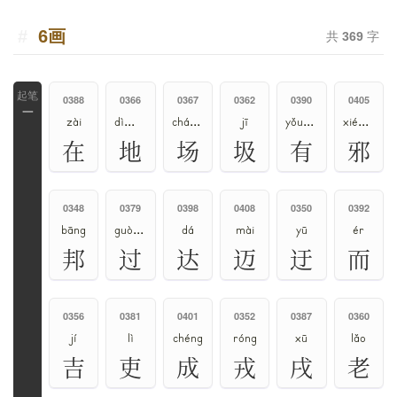
6画
共
369
字
0388
0366
0367
0362
0390
0405
一
zài
dì、de
cháng、chǎng
jī
yǒu、yòu
xié、yé
在
地
场
圾
有
邪
0348
0379
0398
0408
0350
0392
bāng
guò、guo、guō
dá
mài
yū
ér
邦
过
达
迈
迂
而
0356
0381
0401
0352
0387
0360
jí
lì
chéng
róng
xū
lǎo
吉
吏
成
戎
戌
老