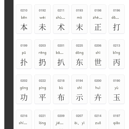
0210
0192
0211
0193
0198
0196
běn
wèi
shù、shú、zhú
mò
zhèng、zhēng
dǎ、dá
本
未
术
末
正
打
0199
0203
0201
0225
0206
0213
pū
rēng
bā、pá
dōng
shì
bǐng
扑
扔
扒
东
世
丙
0202
0222
0218
0194
0200
0190
gōng
píng
bù
shì
huì
yù
功
平
布
示
卉
玉
0216
0221
0209
0207
0214
0197
shí、dàn
lóng
jié、jiē
ài、yì
zuǒ
qiǎo