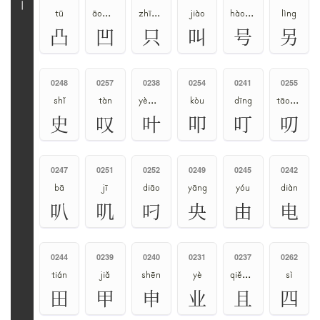
丨
tū
āo、wā
zhī、zhǐ
jiào
hào、háo
lìng
凸
凹
只
叫
号
另
0248
0257
0238
0254
0241
0255
shǐ
tàn
yè、xié
kòu
dīng
tāo、dāo
史
叹
叶
叩
叮
叨
0247
0251
0252
0249
0245
0242
bā
jī
diāo
yāng
yóu
diàn
叭
叽
叼
央
由
电
0244
0239
0240
0231
0237
0262
tián
jiǎ
shēn
yè
qiě、jū
sì
田
甲
申
业
且
四