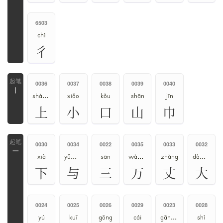
6503
chì
彳
0036
0037
0038
0039
0040
丨
shàng、shǎng
xiǎo
kǒu
shān
jīn
上
小
口
山
巾
0030
0034
0022
0035
0033
0032
一
xià
yǔ、yù、yú
sān
wàn、mò
zhàng
dà、dài、tài
下
与
三
万
丈
大
0024
0025
0026
0029
0023
0028
yú
kuī
gōng
cái
gān、gàn
shì