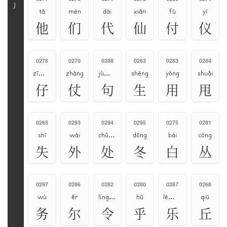
丿
tā
mén
dài
xiān
fù
yí
他
们
代
仙
付
仪
0276
0270
0288
0263
0283
0284
zī、zǐ、zǎi
zhàng
jù、gōu
shēng
yòng
shuǎi
仔
仗
句
生
用
甩
0265
0293
0294
0295
0275
0281
shī
wài
chǔ、chù
dōng
bái
cóng
失
外
处
冬
白
丛
0297
0286
0282
0280
0287
0268
wù
ěr
líng、lǐng、lìng
hū
lè、yuè、yào、lào
qiū
务
尔
令
乎
乐
丘