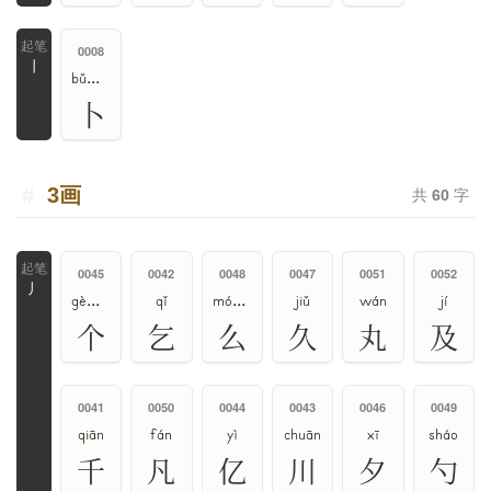
0008
丨
bǔ、bo
卜
3画
共
60
字
0045
0042
0048
0047
0051
0052
丿
gè、gě
qǐ
mó、ma、me、yāo
jiǔ
wán
jí
个
乞
么
久
丸
及
0041
0050
0044
0043
0046
0049
qiān
fán
yì
chuān
xī
sháo
千
凡
亿
川
夕
勺