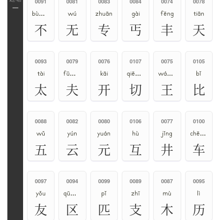
0091
0081
0083
0084
0074
0078
一
bù、fǒu
wú
zhuān
gài
fēng
tiān
不
无
专
丐
丰
天
0093
0079
0076
0107
0075
0105
tài
fū、fú
kāi
qiē、qiè
wáng、wàng
bǐ
太
夫
开
切
王
比
0088
0082
0080
0106
0077
0100
wǔ
yún
yuán
hù
jǐng
chē、jū
五
云
元
互
井
车
0097
0094
0099
0089
0087
0095
yǒu
qū、ōu
pǐ
zhī
mù
lì
友
区
匹
支
木
历