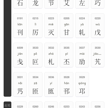
石
龙
节
艾
左
巧
0191
0215
0223
0205
0224
0220
kān
lì
miè
gān
yà
wù
刊
厉
灭
甘
轧
戊
6509
3533
3532
3535
3537
3530
jiān
pǒ
zhá
pī
mài
jiāo、qiú
戋
叵
札
丕
劢
艽
3531
3534
3536
3528
3529
nǎi
zā
yí
hán
qióng
艿
匝
匜
邗
邛
0229
0260
0246
0253
0243
0256