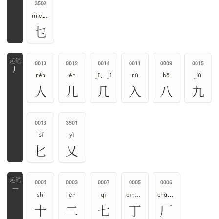
3502
miē、niè
乜
0010
0012
0014
0011
0009
0015
丿
rén
ér
jī、jǐ
rù
bā
jiǔ
人
儿
几
入
八
九
0013
3501
bǐ
yì
匕
乂
0004
0003
0007
0005
0006
一
shí
èr
qī
dīng、zhēng
chǎng、ān、yǎn、hǎn
十
二
七
丁
厂