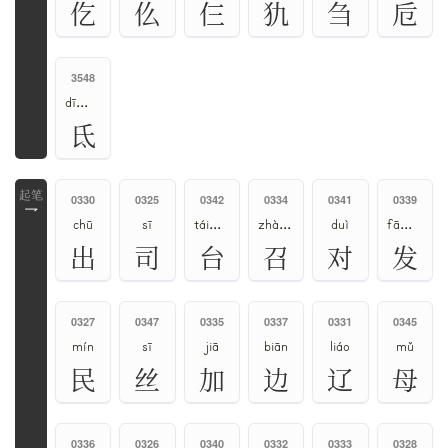
仡
仫
仨
犰
刍
卮
3548
dī、dǐ
氐
0330
0325
0342
0334
0341
0339
乛
chū
sī
tái、tāi
zhào、shào
duì
fā、fà
出
司
台
召
对
发
0327
0347
0335
0337
0331
0345
mín
sī
jiā
biān
liáo
mǔ
民
丝
加
边
辽
母
0336
0326
0340
0332
0333
0328