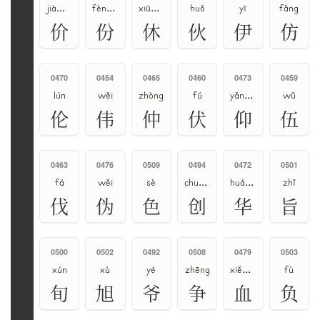
jià、jiè、jie
fèn、bīn
xiū、xǔ
huǒ
yī
fǎng
价
份
休
伙
伊
仿
0470
0454
0465
0460
0473
0459
lún
wěi
zhòng
fú
yǎng、áng
wǔ
伦
伟
仲
伏
仰
伍
0463
0476
0509
0494
0472
0501
fá
wěi
sè
chuàng、chuāng
huá、huà、huā
zhǐ
伐
伪
色
创
华
旨
0500
0502
0492
0508
0479
0503
xún
xù
yé
zhēng
xiě、xuè
fù
旬
旭
爷
争
血
负