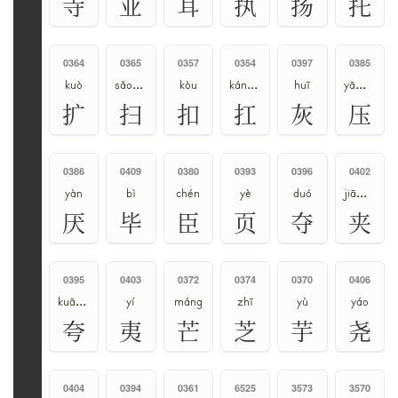
寺
亚
耳
执
扬
托
0364
0365
0357
0354
0397
0385
kuò
sǎo、sào
kòu
káng、gāng
huī
yā、yà
扩
扫
扣
扛
灰
压
0386
0409
0380
0393
0396
0402
yàn
bì
chén
yè
duó
jiā、jiá、gā
厌
毕
臣
页
夺
夹
0395
0403
0372
0374
0370
0406
kuā、kuà
yí
máng
zhī
yù
yáo
夸
夷
芒
芝
芋
尧
0404
0394
0361
6525
3573
3570