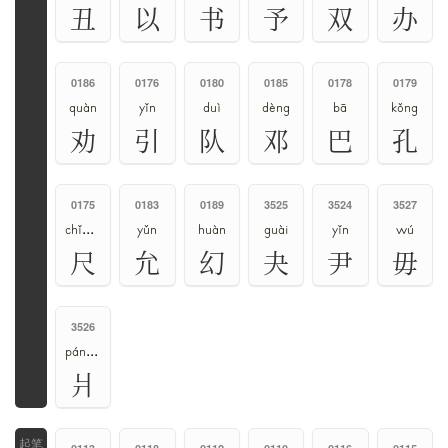
丑
以
书
予
双
办
0186
0176
0180
0185
0178
0179
quàn
yǐn
duì
dèng
bā
kǒng
劝
引
队
邓
巴
孔
0175
0183
0189
3525
3524
3527
chǐ、chě
yǔn
huàn
guài
yǐn
wú
尺
允
幻
夬
尹
毋
3526
pán、qiáng、chuáng
爿