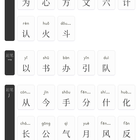
为
心
方
文
六
计
rèn
huǒ
dǒu、dòu
认
火
斗
yǐ
shū
bàn
yǐn
duì
乛
以
书
办
引
队
cóng、zòng
jīn
shǒu
fēn、fèn
shí、shén
huà、huā
丿
从
今
手
分
什
化
cháng、zhǎng
gōng
qì
yuè
fēng、fěng
fǎn
长
公
气
月
风
反