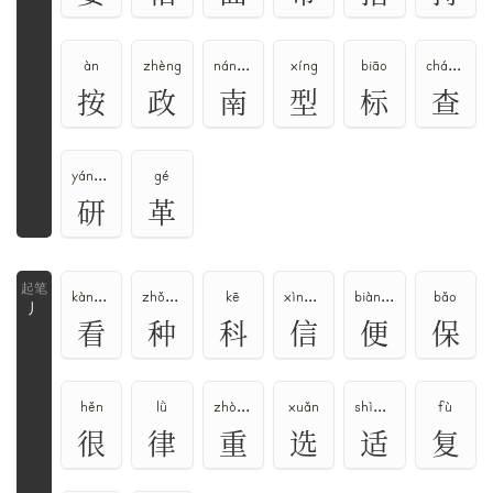
àn
zhèng
nán、nā
xíng
biāo
chá、zhā
按
政
南
型
标
查
yán、yàn
gé
研
革
kàn、kān
zhǒng、zhòng、chóng
kē
xìn、shēn
biàn、pián
bǎo
丿
看
种
科
信
便
保
hěn
lǜ
zhòng、chóng
xuǎn
shì、kuò
fù
很
律
重
选
适
复