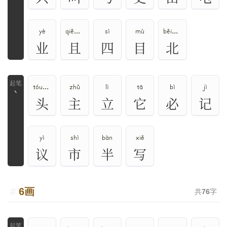
yè
qiě、jū
sì
mù
běi、bèi
业
且
四
目
北
tóu、tou
zhǔ
lì
tā
bì
jì
丶
头
主
立
它
必
记
yì
shì
bàn
xiě
议
市
半
写
6画
共
76
字