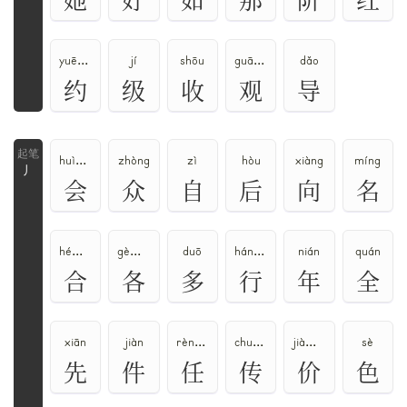
yuē、yāo
jí
shōu
guān、guàn
dǎo
约
级
收
观
导
huì、kuài
zhòng
zì
hòu
xiàng
míng
丿
会
众
自
后
向
名
hé、gě
gè、gě
duō
háng、xíng
nián
quán
合
各
多
行
年
全
xiān
jiàn
rèn、rén
chuán、zhuàn
jià、jiè、jie
sè
先
件
任
传
价
色