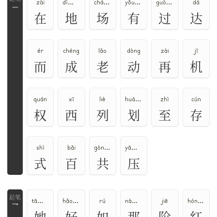
zài
dì、de
cháng、chǎng
yǒu、yòu
guò、guo、guō
dá
一
在
地
场
有
过
达
ér
chéng
lǎo
dòng
zài
jī
而
成
老
动
再
机
quán
xī
liè
huá、huà
zhì
cún
权
西
列
划
至
存
shì
bǎi
gòng、gōng
yā、yà
式
百
共
压
tā、jiě
hǎo、hào
rú
nà、nǎ、nèi、nā
jiē
hóng、gōng
乛
她
好
如
那
阶
红