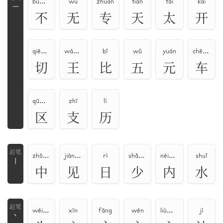
bù、fǒu
wú
zhuān
tiān
tài
kāi
一
不
无
专
天
太
开
qiē、qiè
wáng、wàng
bǐ
wǔ
yuán
chē、jū
切
王
比
五
元
车
qū、ōu
zhī
lì
区
支
历
zhōng、zhòng
jiàn、xiàn
rì
shǎo、shào
nèi、nà
shuǐ
丨
中
见
日
少
内
水
wéi、wèi
xīn
fāng
wén
liù、lù
jì
丶