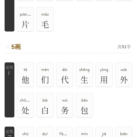
piàn、piān
máo
片
毛
5画
共
51
字
tā
mén
dài
shēng
yòng
wài
丿
他
们
代
生
用
外
chǔ、chù
bái
wù
bāo
处
白
务
包
chū
duì
fā、fà
mín
jiā
biān