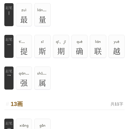
zuì
liáng、liàng
丨
最
量
tí、dī、dǐ
sī
qī、jī
què
lián
yuè
一
提
斯
期
确
联
越
qiáng、qiǎng、jiàng
shǔ、zhǔ
乛
强
属
13画
共
11
字
xiǎng
gǎn
一