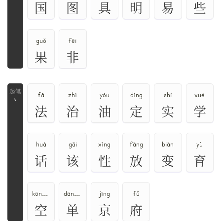
国
图
具
明
易
些
guǒ
fēi
果
非
fǎ
zhì
yóu
dìng
shí
xué
丶
法
治
油
定
实
学
huà
gāi
xìng
fàng
biàn
yù
话
该
性
放
变
育
kōng、kòng、kǒng
dān、shàn、chán
jīng
fǔ
空
单
京
府