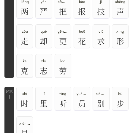
liǎng
yán
bǎ、bà
bào
jì
shēng
两
严
把
报
技
声
zǒu
què
gēng、gèng
huā
qiú
xíng
走
却
更
花
求
形
kè
zhì
láo
克
志
劳
shí
lǐ
tīng
yuán、yún、yùn
bié、biè
bù
丨
时
里
听
员
别
步
xiàn、xuán
县