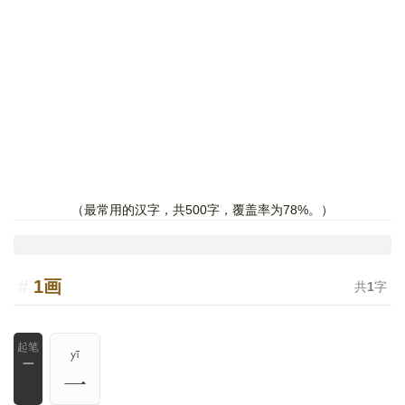
最常用的汉字，共500字，覆盖率为78%。
1画
共
1
字
yī
一
一