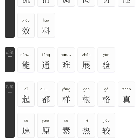
xiào
liào
效
料
néng、nài
tōng
nán、nàn、nuó
zhǎn
yàn
乛
能
通
难
展
验
qǐ
dū、dōu
yàng
gēn
gé
zhēn
一
起
都
样
根
格
真
sù
yuán
sù
rè
jiào
速
原
素
热
较