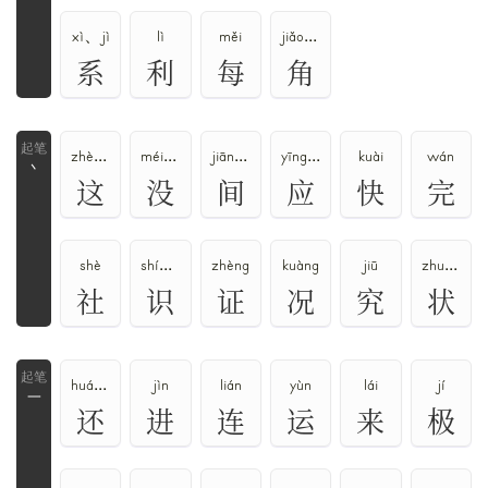
xì、jì
lì
měi
jiǎo、jué
系
利
每
角
zhè、zhèi
méi、mò
jiān、jiàn
yīng、yìng
kuài
wán
丶
这
没
间
应
快
完
shè
shí、zhì
zhèng
kuàng
jiū
zhuàng
社
识
证
况
究
状
huán、hái
jìn
lián
yùn
lái
jí
一
还
进
连
运
来
极