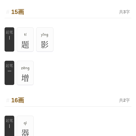
15画
共
3
字
tí
yǐng
丨
题
影
zēng
一
增
16画
共
2
字
qì
丨
器