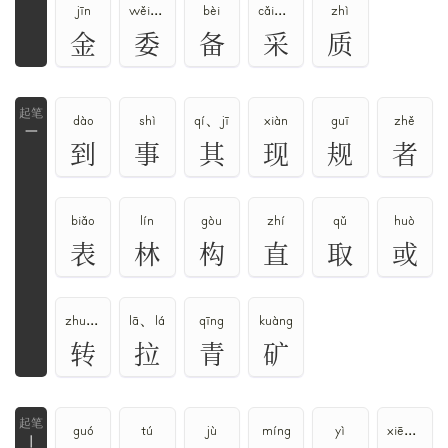
jīn
wěi、wēi
bèi
cǎi、cài
zhì
金
委
备
采
质
dào
shì
qí、jī
xiàn
guī
zhě
一
到
事
其
现
规
者
biǎo
lín
gòu
zhí
qǔ
huò
表
林
构
直
取
或
zhuǎn、zhuàn、zhuǎi
lā、lá
qīng
kuàng
转
拉
青
矿
guó
tú
jù
míng
yì
xiē、suò
丨