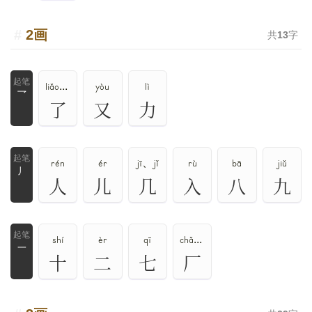
2画
共
13
字
liǎo、le
yòu
lì
乛
了
又
力
rén
ér
jī、jǐ
rù
bā
jiǔ
丿
人
儿
几
入
八
九
shí
èr
qī
chǎng、ān、yǎn、hǎn
一
十
二
七
厂