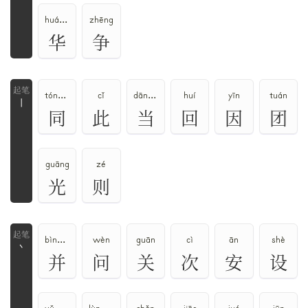
huá、huà、huā
zhēng
华
争
tóng、tòng
cǐ
dāng、dàng
huí
yīn
tuán
丨
同
此
当
回
因
团
guāng
zé
光
则
bìng、bīng
wèn
guān
cì
ān
shè
丶
并
问
关
次
安
设