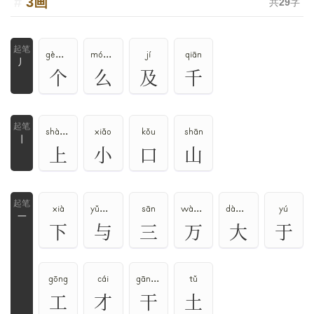
3画
共
29
字
gè、gě
mó、ma、me、yāo
jí
qiān
丿
个
么
及
千
shàng、shǎng
xiǎo
kǒu
shān
丨
上
小
口
山
xià
yǔ、yù、yú
sān
wàn、mò
dà、dài、tài
yú
一
下
与
三
万
大
于
gōng
cái
gān、gàn
tǔ
工
才
干
土