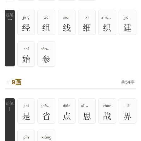
jīng
zǔ
xiàn
xì
zhī、zhì
jiàn
乛
经
组
线
细
织
建
shǐ
cān、shēn、cēn、sān
始
参
9画
共
54
字
shì
shěng、xǐng
diǎn
sī、sāi
zhàn
jiè
丨
是
省
点
思
战
界
pǐn
xiǎng