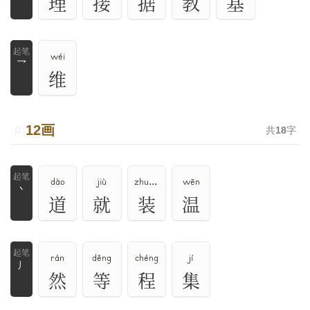
理
接
据
教
基
wéi
乛
维
12画
共
18
字
dào
jiù
zhuāng
wēn
丶
道
就
装
温
rán
děng
chéng
jí
丿
然
等
程
集