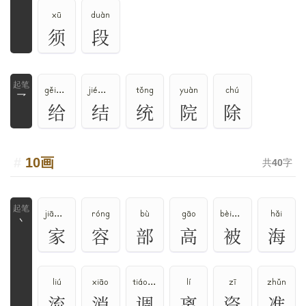
xū
duàn
须
段
gěi、jǐ
jié、jiē
tǒng
yuàn
chú
乛
给
结
统
院
除
10画
共
40
字
jiā、jia、jie
róng
bù
gāo
bèi、pī
hǎi
丶
家
容
部
高
被
海
liú
xiāo
tiáo、diào、zhōu
lí
zī
zhǔn
流
消
调
离
资
准