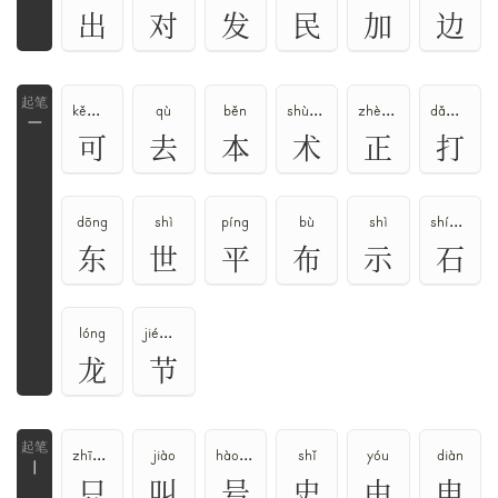
乛
出
对
发
民
加
边
kě、kè
qù
běn
shù、shú、zhú
zhèng、zhēng
dǎ、dá
一
可
去
本
术
正
打
dōng
shì
píng
bù
shì
shí、dàn
东
世
平
布
示
石
lóng
jié、jiē
龙
节
zhī、zhǐ
jiào
hào、háo
shǐ
yóu
diàn
丨
只
叫
号
史
由
电