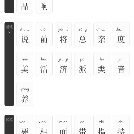
品
响
shuō、shuì、yuè
qián
jiāng、jiàng
zǒng
qīn、qìng
dù、duó
丶
说
前
将
总
亲
度
měi
huó
jì、jǐ
pài
lèi
yīn
美
活
济
派
类
音
yǎng
养
yào、yāo
xiāng、xiàng
miàn
dài
zhǐ
chí
一
要
相
面
带
指
持