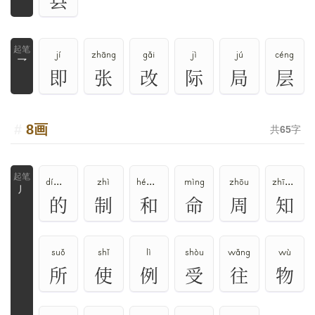
jí
zhāng
gǎi
jì
jú
céng
乛
即
张
改
际
局
层
8画
共
65
字
dí、dì、de
zhì
hé、hè、huó、huò、hú
mìng
zhōu
zhī、zhì
丿
的
制
和
命
周
知
suǒ
shǐ
lì
shòu
wǎng
wù
所
使
例
受
往
物