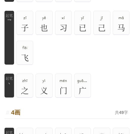
zǐ
yě
xí
yǐ
jǐ
mǎ
乛
子
也
习
已
己
马
fēi
飞
zhī
yì
mén
guǎng、ān、yǎn
丶
之
义
门
广
4画
共
49
字