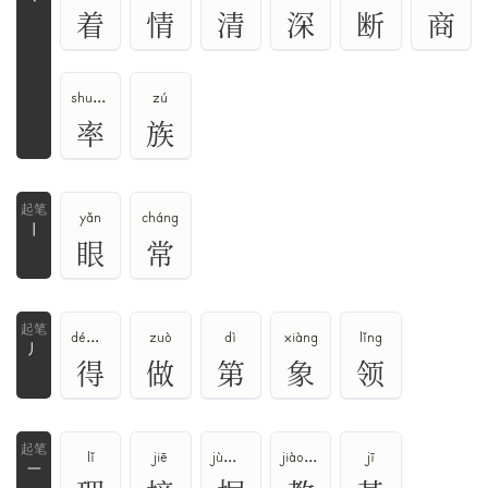
丶
着
情
清
深
断
商
shuài、lǜ
zú
率
族
yǎn
cháng
丨
眼
常
dé、děi、de
zuò
dì
xiàng
lǐng
丿
得
做
第
象
领
lǐ
jiē
jù、jū
jiào、jiāo
jī
一