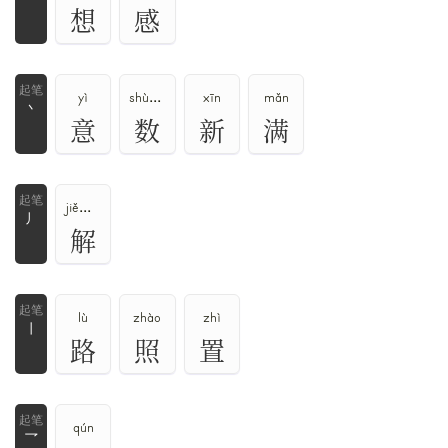
想
感
yì
shù、shǔ、shuò
xīn
mǎn
丶
意
数
新
满
jiě、jiè、xiè
丿
解
lù
zhào
zhì
丨
路
照
置
qún
乛