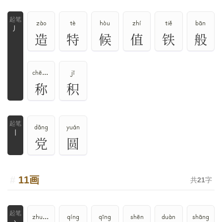
zào
tè
hòu
zhí
tiě
bān
丿
造
特
候
值
铁
般
chēng、chèn、chèng
jī
称
积
dǎng
yuán
丨
党
圆
11画
共
21
字
zhuó、zháo、zhāo、zhe
qíng
qīng
shēn
duàn
shāng