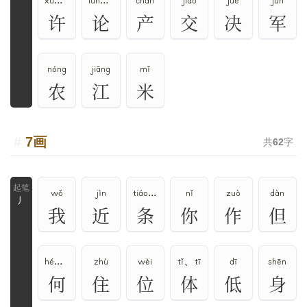
xǔ、hǔ
lùn、lún
chǎn
jiāo
jué
jūn
许
论
产
交
决
军
nóng
jiāng
mǐ
农
江
米
7画
共
62
字
wǒ
jìn
tiáo、tiāo
nǐ
zuò
dàn
丿
我
近
条
你
作
但
hé、hē、hè
zhù
wèi
tǐ、tī
dī
shēn
何
住
位
体
低
身