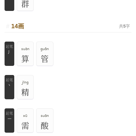
群
14画
共
5
字
suàn
guǎn
丿
算
管
jīng
丶
精
xū
suān
一
需
酸