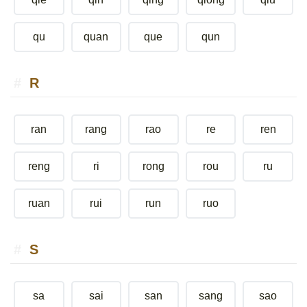
qu
quan
que
qun
R
ran
rang
rao
re
ren
reng
ri
rong
rou
ru
ruan
rui
run
ruo
S
sa
sai
san
sang
sao