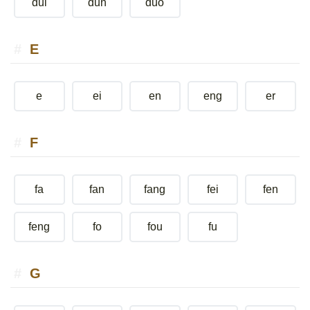
dui
dun
duo
E
e
ei
en
eng
er
F
fa
fan
fang
fei
fen
feng
fo
fou
fu
G