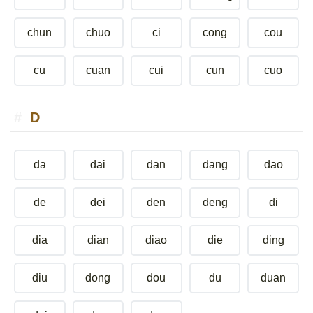
chun
chuo
ci
cong
cou
cu
cuan
cui
cun
cuo
D
da
dai
dan
dang
dao
de
dei
den
deng
di
dia
dian
diao
die
ding
diu
dong
dou
du
duan