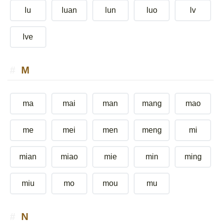
lu
luan
lun
luo
lv
lve
M
ma
mai
man
mang
mao
me
mei
men
meng
mi
mian
miao
mie
min
ming
miu
mo
mou
mu
N