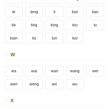
te
teng
ti
tian
tiao
tie
ting
tong
tou
tu
tuan
tui
tun
tuo
W
wa
wai
wan
wang
wei
wen
weng
wo
wu
X