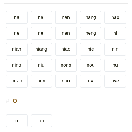
na
nai
nan
nang
nao
ne
nei
nen
neng
ni
nian
niang
niao
nie
nin
ning
niu
nong
nou
nu
nuan
nun
nuo
nv
nve
O
o
ou