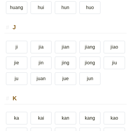
huang
hui
hun
huo
J
ji
jia
jian
jiang
jiao
jie
jin
jing
jiong
jiu
ju
juan
jue
jun
K
ka
kai
kan
kang
kao