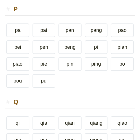
P
pa
pai
pan
pang
pao
pei
pen
peng
pi
pian
piao
pie
pin
ping
po
pou
pu
Q
qi
qia
qian
qiang
qiao
qie
qin
qing
qiong
qiu