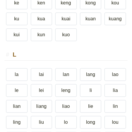
ke
ken
keng
kong
kou
ku
kua
kuai
kuan
kuang
kui
kun
kuo
L
la
lai
lan
lang
lao
le
lei
leng
li
lia
lian
liang
liao
lie
lin
ling
liu
lo
long
lou