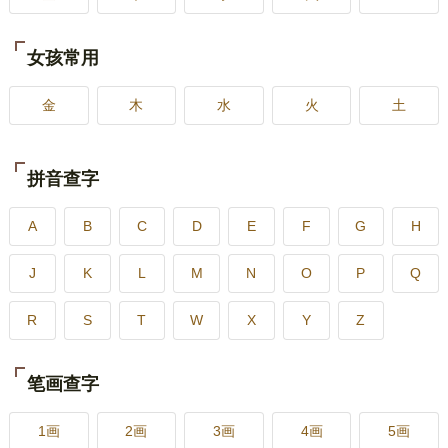
女孩常用
金
木
水
火
土
拼音查字
A
B
C
D
E
F
G
H
J
K
L
M
N
O
P
Q
R
S
T
W
X
Y
Z
笔画查字
1画
2画
3画
4画
5画