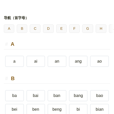
导航（首字母）
A
B
C
D
E
F
G
H
A
a
ai
an
ang
ao
B
ba
bai
ban
bang
bao
bei
ben
beng
bi
bian