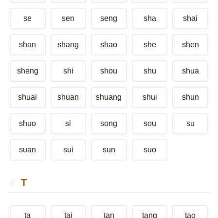
se
sen
seng
sha
shai
shan
shang
shao
she
shen
sheng
shi
shou
shu
shua
shuai
shuan
shuang
shui
shun
shuo
si
song
sou
su
suan
sui
sun
suo
T
ta
tai
tan
tang
tao