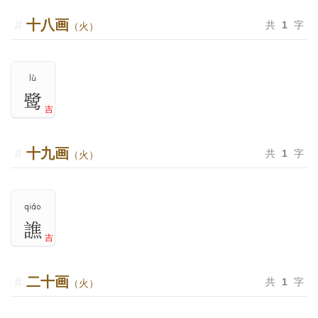
十八画
共
1
字
（火）
lù
鹭
吉
十九画
共
1
字
（火）
qiáo
譙
吉
二十画
共
1
字
（火）