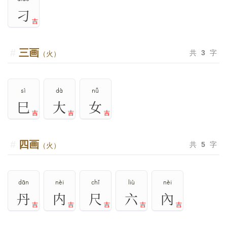
刁
吉
三画
共
3
字
（火）
sì
dà
nǚ
巳
大
女
吉
吉
吉
四画
共
5
字
（火）
dān
nèi
chǐ
liù
nèi
丹
内
尺
六
內
吉
吉
吉
吉
吉