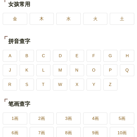
女孩常用
金
木
水
火
土
拼音查字
A
B
C
D
E
F
G
H
J
K
L
M
N
O
P
Q
R
S
T
W
X
Y
Z
笔画查字
1画
2画
3画
4画
5画
6画
7画
8画
9画
10画