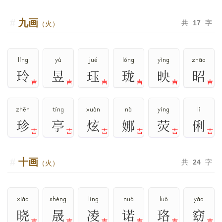
九画
共
17
字
（火）
líng
yù
jué
lóng
yìng
zhāo
玲
昱
珏
珑
映
昭
吉
吉
吉
吉
吉
吉
zhēn
tíng
xuàn
nà
yíng
lì
珍
亭
炫
娜
荧
俐
吉
吉
吉
吉
吉
吉
十画
共
24
字
（火）
xiǎo
shèng
líng
nuò
luò
yǎo
晓
晟
凌
诺
珞
窈
吉
吉
吉
吉
吉
吉