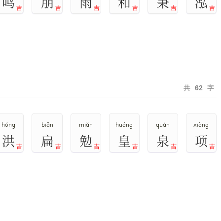
鸣
朋
雨
和
秉
泓
吉
吉
吉
吉
吉
吉
共
62
字
hóng
biǎn
miǎn
huáng
quán
xiàng
洪
扁
勉
皇
泉
项
吉
吉
吉
吉
吉
吉