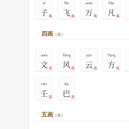
zǐ
fēi
wàn
fán
子
飞
万
凡
吉
吉
吉
吉
四画
（水）
wén
fēng
yún
fāng
文
风
云
方
吉
吉
吉
吉
rén
bā
壬
巴
吉
吉
五画
（水）