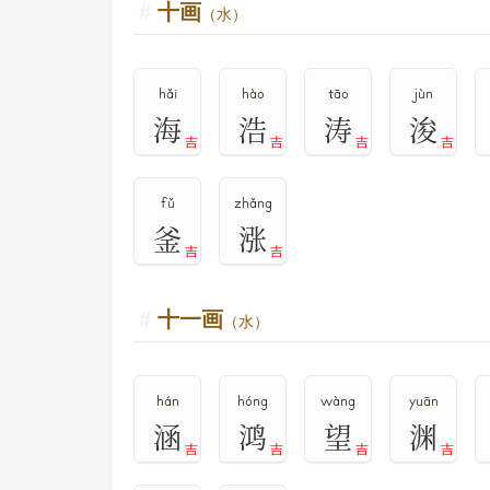
十画
（水）
hǎi
hào
tāo
jùn
海
浩
涛
浚
吉
吉
吉
吉
fǔ
zhǎng
釜
涨
吉
吉
十一画
（水）
hán
hóng
wàng
yuān
涵
鸿
望
渊
吉
吉
吉
吉