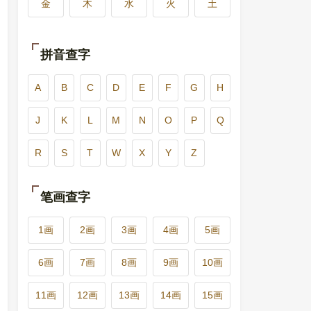
金
木
水
火
土
拼音查字
A
B
C
D
E
F
G
H
J
K
L
M
N
O
P
Q
R
S
T
W
X
Y
Z
笔画查字
1画
2画
3画
4画
5画
6画
7画
8画
9画
10画
11画
12画
13画
14画
15画