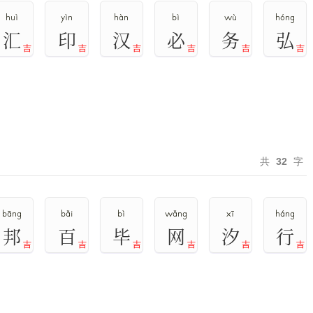
huì
yìn
hàn
bì
wù
hóng
汇
印
汉
必
务
弘
吉
吉
吉
吉
吉
吉
共
32
字
bāng
bǎi
bì
wǎng
xī
háng
邦
百
毕
网
汐
行
吉
吉
吉
吉
吉
吉