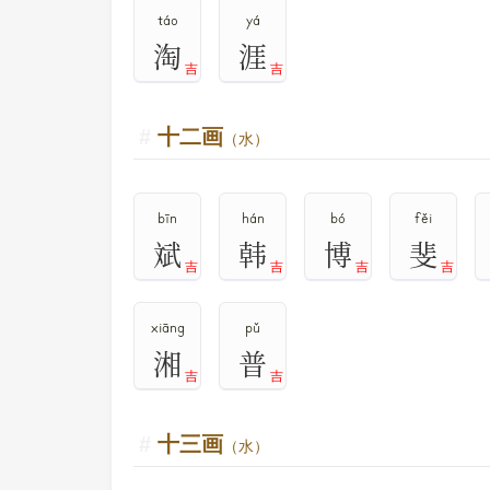
táo
yá
淘
涯
吉
吉
十二画
（水）
bīn
hán
bó
fěi
斌
韩
博
斐
吉
吉
吉
吉
xiāng
pǔ
湘
普
吉
吉
十三画
（水）