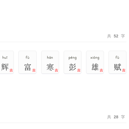
共
52
字
huī
fù
hán
péng
xióng
fù
辉
富
寒
彭
雄
赋
吉
吉
吉
吉
吉
吉
共
28
字