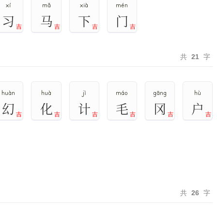
xí
mǎ
xià
mén
习
马
下
门
吉
吉
吉
吉
共
21
字
huàn
huà
jì
máo
gāng
hù
幻
化
计
毛
冈
户
吉
吉
吉
吉
吉
吉
共
26
字