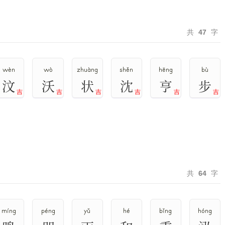
共
47
字
wèn
wò
zhuàng
shěn
hēng
bù
汶
沃
状
沈
亨
步
吉
吉
吉
吉
吉
吉
共
64
字
míng
péng
yǔ
hé
bǐng
hóng