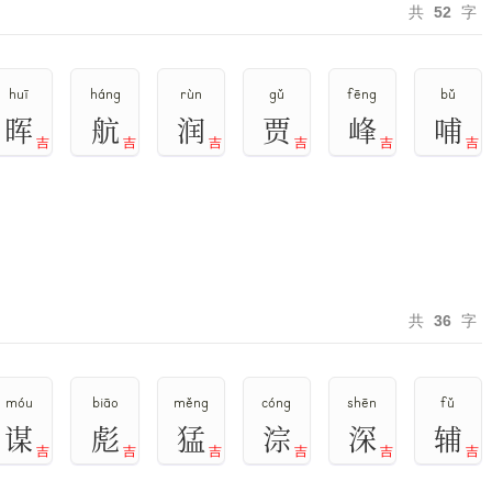
共
52
字
huī
háng
rùn
gǔ
fēng
bǔ
晖
航
润
贾
峰
哺
吉
吉
吉
吉
吉
吉
共
36
字
móu
biāo
měng
cóng
shēn
fǔ
谋
彪
猛
淙
深
辅
吉
吉
吉
吉
吉
吉