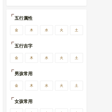
五行属性
金
木
水
火
土
五行吉字
金
木
水
火
土
男孩常用
金
木
水
火
土
女孩常用