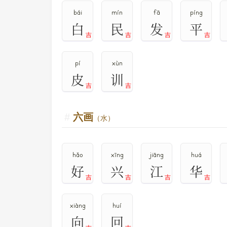
bái
mín
fā
píng
白
民
发
平
吉
吉
吉
吉
pí
xùn
皮
训
吉
吉
六画
（水）
hǎo
xīng
jiāng
huá
好
兴
江
华
吉
吉
吉
吉
xiàng
huí
向
回