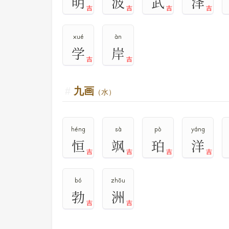
明
波
武
泽
吉
吉
吉
吉
xué
àn
学
岸
吉
吉
九画
（水）
héng
sà
pò
yáng
恒
飒
珀
洋
吉
吉
吉
吉
bó
zhōu
勃
洲
吉
吉