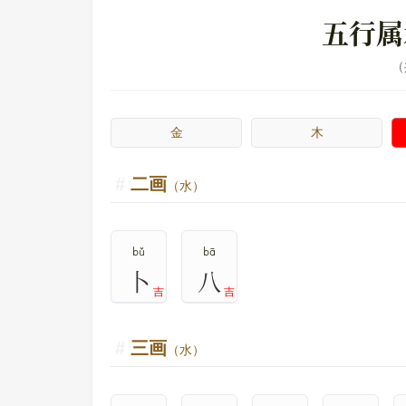
五行属
金
木
二画
（水）
bǔ
bā
卜
八
吉
吉
三画
（水）