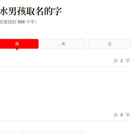
水男孩取名的字
共查找到
508
个字
水
火
土
共
2
字
共
8
字