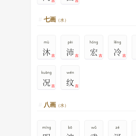
吉
吉
七画
（水）
mù
pèi
hóng
lěng
沐
沛
宏
冷
吉
吉
吉
吉
kuàng
wén
况
纹
吉
吉
八画
（水）
míng
bō
wǔ
zé