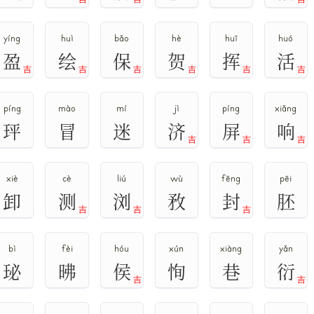
yíng
huì
bǎo
hè
huī
huó
盈
绘
保
贺
挥
活
吉
吉
吉
吉
吉
吉
píng
mào
mí
jì
píng
xiǎng
玶
冒
迷
济
屏
响
吉
吉
吉
xiè
cè
liú
wù
fēng
pēi
卸
测
浏
敄
封
胚
吉
吉
吉
bì
fèi
hóu
xún
xiàng
yǎn
珌
昲
侯
恂
巷
衍
吉
吉