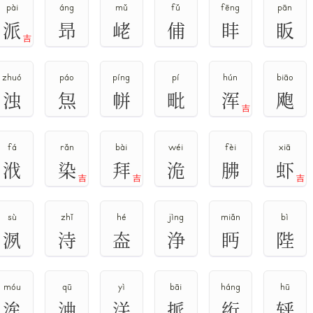
pài
áng
mǔ
fǔ
fēng
pān
派
昻
峔
俌
盽
眅
吉
zhuó
páo
píng
pí
hún
biāo
浊
炰
帡
毗
浑
飑
吉
fá
rǎn
bài
wéi
fèi
xiā
浌
染
拜
洈
胇
虾
吉
吉
吉
sù
zhǐ
hé
jìng
miǎn
bì
洬
洔
盇
浄
眄
陛
móu
qū
yì
bāi
háng
hū
洠
浀
浂
挀
绗
轷