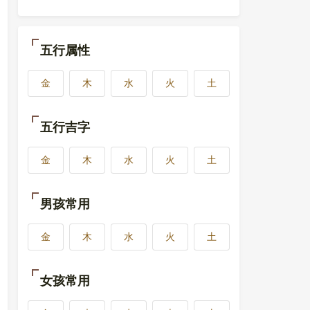
五行属性
金
木
水
火
土
五行吉字
金
木
水
火
土
男孩常用
金
木
水
火
土
女孩常用