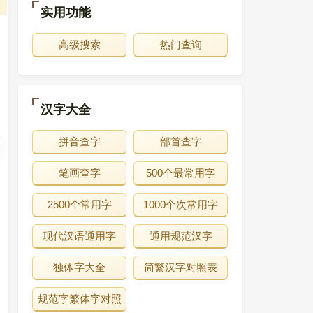
实用功能
高级搜索
热门查询
汉字大全
拼音查字
部首查字
13画
14画
15画
16画
17画
18画
笔画查字
500个最常用字
2500个常用字
1000个次常用字
现代汉语通用字
通用规范汉字
独体字大全
简繁汉字对照表
规范字繁体字对照