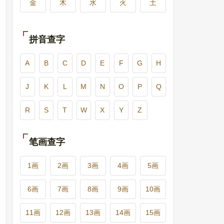
金
木
水
火
土
拼音查字
A
B
C
D
E
F
G
H
J
K
L
M
N
O
P
Q
R
S
T
W
X
Y
Z
笔画查字
1画
2画
3画
4画
5画
6画
7画
8画
9画
10画
11画
12画
13画
14画
15画