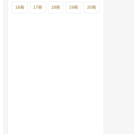
16画
17画
18画
19画
20画