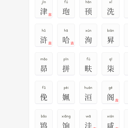
jīn
fú
hān
xǐ
津
玸
顸
洗
吉
hǔ
hā
xún
biàn
浒
哈
洵
昪
吉
吉
mǎo
pīn
fú
qī
昴
拼
畉
柒
fǔ
pèi
huán
gé
俛
姵
洹
阁
吉
bǎo
xiǎng
wā
xián
鸨
饷
洼
咸