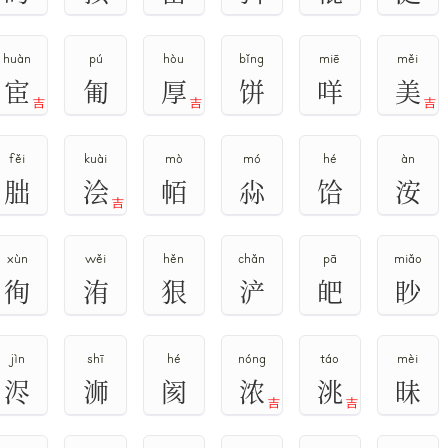
huàn
pú
hòu
bǐng
miē
měi
宦
匍
厚
饼
咩
美
吉
吉
吉
fěi
kuài
mò
mó
hé
àn
朏
浍
帞
尛
饸
洝
吉
xùn
wěi
hěn
chǎn
pā
miǎo
徇
洧
狠
浐
皅
眇
jìn
shī
hé
nóng
táo
mèi
浕
浉
阂
浓
洮
昧
吉
吉