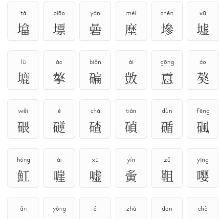
tǎ
biāo
yán
méi
chěn
xū
墖
墂
碞
塺
墋
墟
lù
áo
biǎn
ái
gōng
áo
塶
摮
碥
敳
慐
獒
wěi
é
chá
tián
dùn
fēng
碨
磀
碴
碵
碷
碸
hóng
ái
xū
yín
zǔ
yīng
魟
嘊
嘘
夤
靻
嘤
ǎn
yǒng
é
zhù
dān
chè