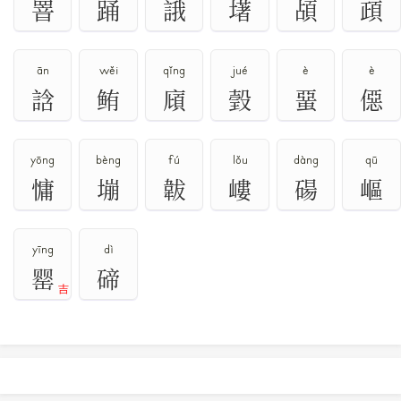
罯
踊
誐
墸
頕
頙
ān
wěi
qǐng
jué
è
è
誝
鲔
廎
瑴
蝁
僫
yōng
bèng
fú
lǒu
dàng
qū
慵
塴
韍
嶁
碭
嶇
yīng
dì
罂
碲
吉