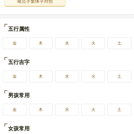
规范字繁体字对照
五行属性
金
木
水
火
土
五行吉字
金
木
水
火
土
男孩常用
金
木
水
火
土
女孩常用