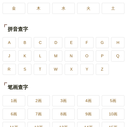
金
木
水
火
土
拼音查字
A
B
C
D
E
F
G
H
J
K
L
M
N
O
P
Q
R
S
T
W
X
Y
Z
笔画查字
1画
2画
3画
4画
5画
6画
7画
8画
9画
10画