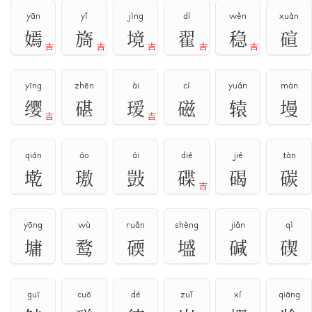
yān
yǐ
jìng
dí
wěn
xuàn
嫣
旖
境
翟
稳
碹
吉
吉
吉
吉
吉
yīng
zhēn
ài
cí
yuán
màn
缨
碪
瑷
磁
辕
墁
吉
吉
qián
áo
ái
dié
jié
tàn
墘
璈
敱
碟
碣
碳
吉
yōng
wù
ruǎn
shèng
jiǎn
qì
墉
鹜
碝
墭
碱
碶
guī
cuō
dé
zuǐ
xí
qiāng