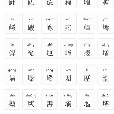
鲑
磋
徳
嶊
嶍
牄
tū
xiá
xiàng
wù
zhàng
yàn
嶀
碬
嶑
寤
嶂
墕
àn
zōng
zhǐ
zhàng
yīng
zēng
貋
嵸
墌
墇
撄
増
qiáng
liáng
sǒng
wèi
lì
shù
墙
墚
嵷
墛
歴
墅
shú
shuǎng
shòu
shāng
ōu
zhuān
塾
塽
夀
墒
塸
塼